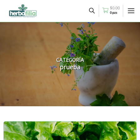
$
0.00
0 pzs
CATEGORÍA
prueba