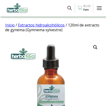
$
0.00
0 pzs
Inicio
/
Extractos hidroalcohólicos
/ 120ml de extracto
de gynema (Gymnema sylvestre)