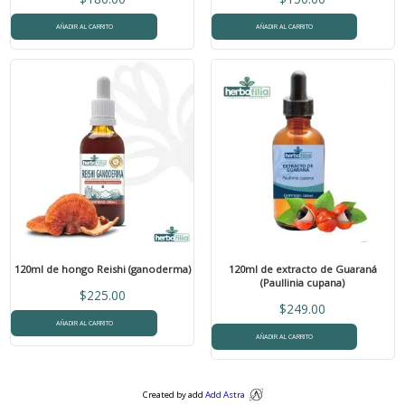
AÑADIR AL CARRITO
AÑADIR AL CARRITO
120ml de hongo Reishi (ganoderma)
120ml de extracto de Guaraná
(Paullinia cupana)
$
225.00
$
249.00
AÑADIR AL CARRITO
AÑADIR AL CARRITO
Created by add
Add Astra