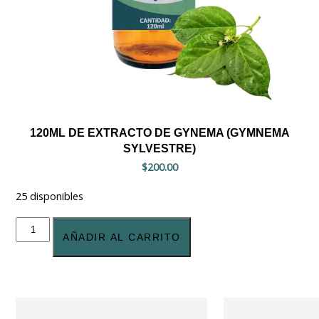
120ML DE EXTRACTO DE GYNEMA (GYMNEMA
SYLVESTRE)
$
200.00
25 disponibles
120ml
de
AÑADIR AL CARRITO
extracto
de
gynema
(Gymnema
sylvestre)
cantidad