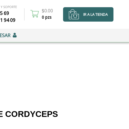
 Y SOPORTE
$
0.00
15 69
IR A LA TIENDA
0 pzs
11 94 09
ESAR
DE CORDYCEPS