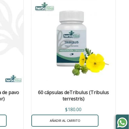
a de pavo
60 cápsulas deTribulus (Tribulus
or)
terrestris)
$
180.00
AÑADIR AL CARRITO