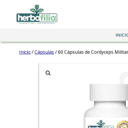
INICI
Inicio
/
Cápsulas
/ 60 Cápsulas de Cordyceps Militar
Nombre de usuari
Contraseña
*
ACCESO