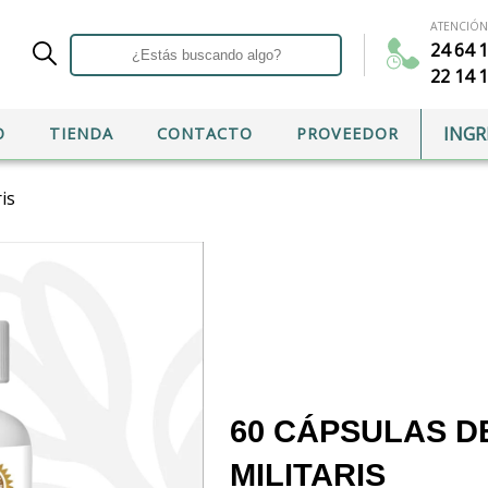
ATENCIÓN
¿Estás
24 64 
buscando
algo?
22 14 
INGR
O
TIENDA
CONTACTO
PROVEEDOR
is
o o correo electrónico
*
60 CÁPSULAS 
MILITARIS