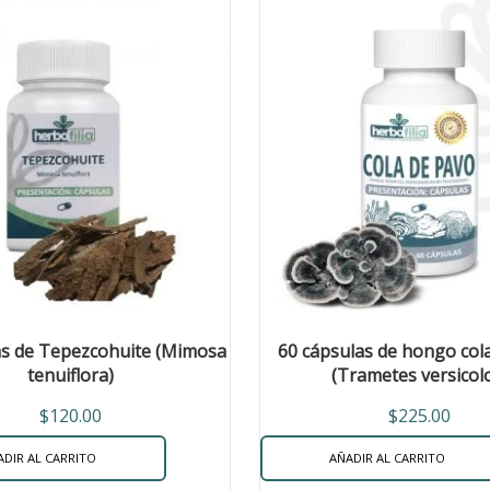
as de Tepezcohuite (Mimosa
60 cápsulas de hongo col
tenuiflora)
(Trametes versicol
$
120.00
$
225.00
ADIR AL CARRITO
AÑADIR AL CARRITO