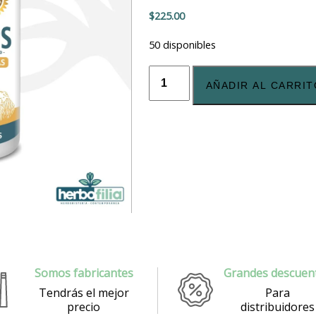
$
225.00
Recuérdame
ña?
50 disponibles
60
Cápsulas
AÑADIR AL CARRIT
de
Cordyceps
Militaris
cantidad
Somos fabricantes
Grandes descuen
Tendrás el mejor
Para
precio
distribuidores