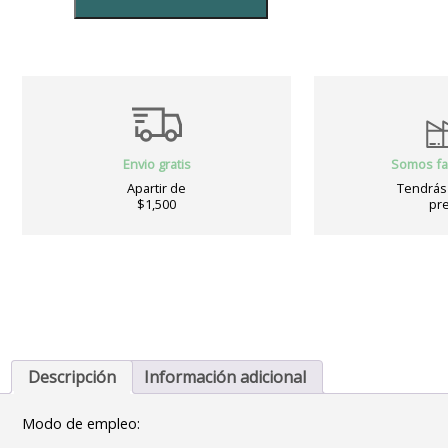
Yame
-
Dioscorea
Mexicana
500grs
Deshidratada
cantidad
Envio gratis
Somos fa
Apartir de
Tendrás 
$1,500
pre
Descripción
Información adicional
Modo de empleo: