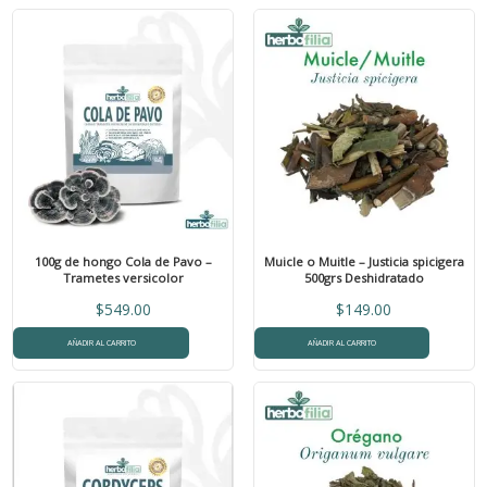
100g de hongo Cola de Pavo –
Muicle o Muitle – Justicia spicigera
Trametes versicolor
500grs Deshidratado
$
549.00
$
149.00
AÑADIR AL CARRITO
AÑADIR AL CARRITO