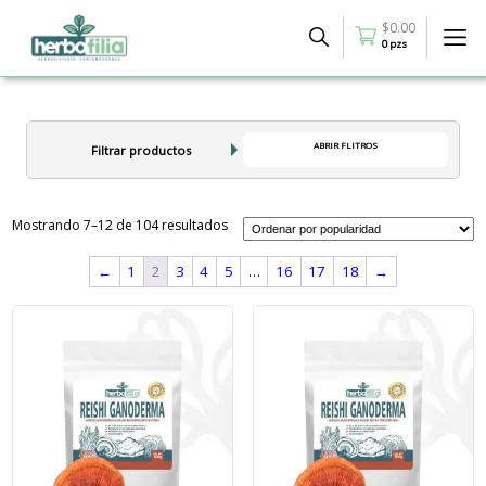
$
0.00
0 pzs
ABRIR FLITROS
Filtrar productos
Mostrando 7–12 de 104 resultados
←
1
2
3
4
5
…
16
17
18
→